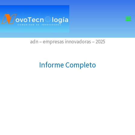
skip
to
content
adn – empresas innovadoras – 2025
Informe Completo