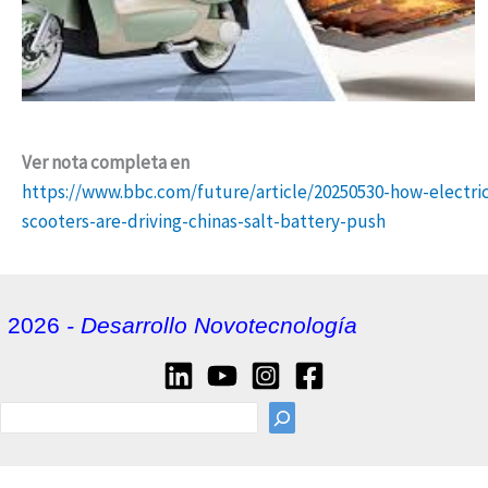
Ver nota completa en
https://www.bbc.com/future/article/20250530-how-electri
scooters-are-driving-chinas-salt-battery-push
2026
- Desarrollo Novotecnología
sea