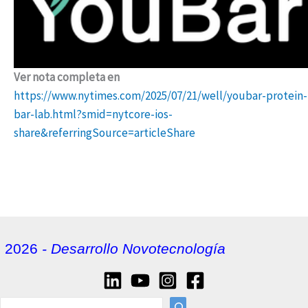
Ver nota completa en
https://www.nytimes.com/2025/07/21/well/youbar-protein-
bar-lab.html?smid=nytcore-ios-
share&referringSource=articleShare
2026
- Desarrollo Novotecnología
sea