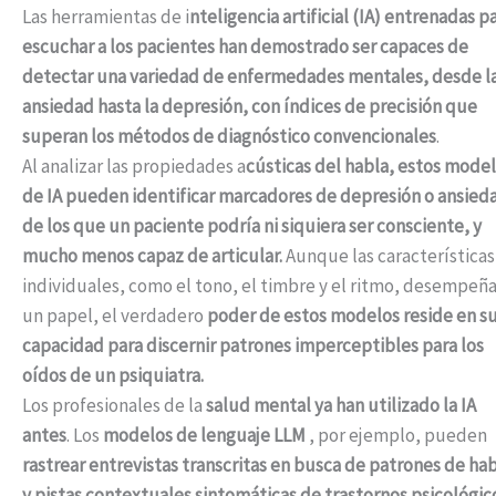
Las herramientas de i
nteligencia artificial (IA) entrenadas p
escuchar a los pacientes han demostrado ser capaces de
detectar una variedad de enfermedades mentales, desde l
ansiedad hasta la depresión, con índices de precisión que
superan los métodos de diagnóstico convencionales
.
Al analizar las propiedades a
cústicas del habla, estos mode
de IA pueden identificar marcadores de depresión o ansied
de los que un paciente podría ni siquiera ser consciente, y
mucho menos capaz de articular.
Aunque las características
individuales, como el tono, el timbre y el ritmo, desempeñ
un papel, el verdadero
poder de estos modelos reside en s
capacidad para discernir patrones imperceptibles para los
oídos de un psiquiatra.
Los profesionales de la
salud mental ya han utilizado la IA
antes
. Los
modelos de lenguaje LLM
, por ejemplo, pueden
rastrear entrevistas transcritas en busca de patrones de ha
y pistas contextuales sintomáticas de trastornos psicológic