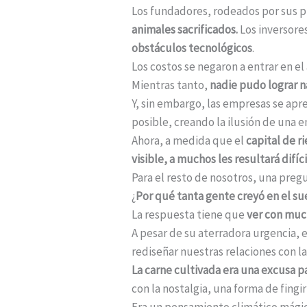
Los fundadores, rodeados por sus p
animales sacrificados.
Los inversore
obstáculos tecnológicos
.
Los costos se negaron a entrar en e
Mientras tanto,
nadie pudo lograr na
Y, sin embargo, las empresas se apre
posible, creando la ilusión de una 
Ahora, a medida que el
capital de r
visible, a muchos les resultará difíc
Para el resto de nosotros, una pre
¿
Por qué tanta gente creyó en el su
La respuesta tiene que
ver con muc
A pesar de su aterradora urgencia, 
rediseñar nuestras relaciones con la
La carne cultivada era una excusa pa
con la nostalgia, una forma de fing