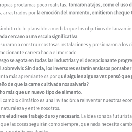
ropias proclamas poco realistas,
tomaron atajos, como el uso d
s, arrastrados por
la emoción del momento, emitieron cheque t
l ámbito de lo plausible a medida que los objetivos de lanzamie
da cercano a una escala significativa
.
suraron a construir costosas instalaciones y presionaron a los c
emocionante carrera hacia el mercado.
iesgo se agota en todas las industrias y el decepcionante progr
il sobrevivir. Sin duda, los inversores estarán ansiosos por saber
gunta más apremiante es por q
ué alguien alguna vez pensó que p
eño de que la carne cultivada nos salvaría?
ho más que un nuevo tipo de alimento.
el cambio climático es una invitación: a reinventar nuestras ec
 naturaleza y entre nosotros.
ra eludir ese trabajo duro y necesario
. La idea sonaba futurist
ir que las cosas seguirán como siempre, que nada necesita cambi