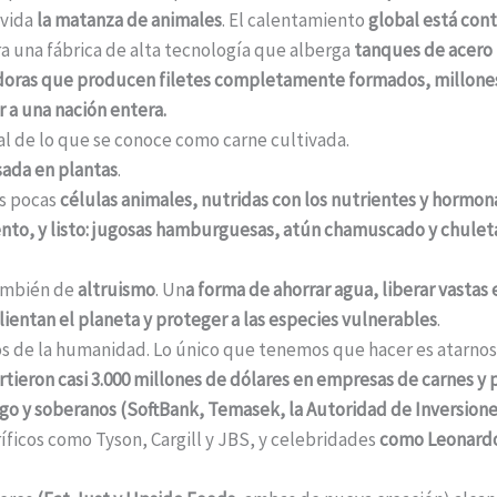
lvida
la matanza de animales
. El calentamiento
global está con
ra una fábrica de alta tecnología que alberga
tanques de acero 
oras que producen filetes completamente formados, millones d
a una nación entera.
al de lo que se conoce como carne cultivada.
sada en plantas
.
as pocas
células animales, nutridas con los nutrientes y hormo
ento, y listo: jugosas hamburguesas, atún chamuscado y chulet
también de
altruismo
. Un
a forma de ahorrar agua, liberar vastas 
ientan el planeta y proteger a las especies vulnerables
.
os de la humanidad. Lo único que tenemos que hacer es atarnos l
virtieron casi 3.000 millones de dólares en empresas de carnes y
sgo y soberanos (SoftBank, Temasek, la Autoridad de Inversione
ríficos como Tyson, Cargill y JBS, y celebridades
como Leonardo 