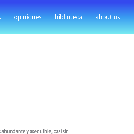
s
opiniones
biblioteca
about us
 abundante y asequible, casi sin