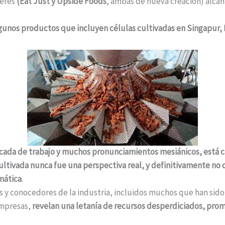
deres
(Eat Just y Upside Foods
, ambas de nueva creación) alcan
gunos productos que incluyen células cultivadas en Singapur, E
écada de trabajo y muchos pronunciamientos mesiánicos, está 
ultivada nunca fue una perspectiva real, y definitivamente no 
imática
.
res y conocedores de la industria, incluidos muchos que han si
empresas,
revelan una letanía de recursos desperdiciados, prom