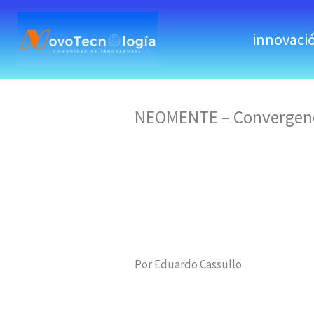
skip
to
innovaci
content
NEOMENTE – Convergencia
Por Eduardo Cassullo