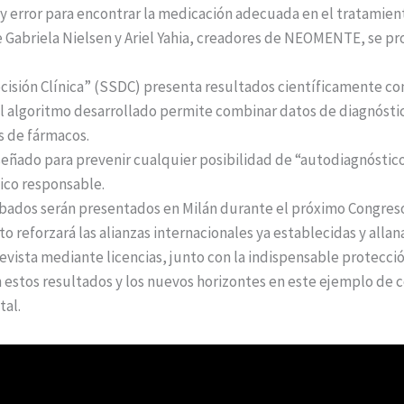
 y error para encontrar la medicación adecuada en el tratami
 Gabriela Nielsen y Ariel Yahia, creadores de NEOMENTE, se pr
ecisión Clínica” (SSDC) presenta resultados científicamente 
algoritmo desarrollado permite combinar datos de diagnóstico 
s de fármacos.
iseñado para prevenir cualquier posibilidad de “autodiagnóstico
ico responsable.
bados serán presentados en Milán durante el próximo Congres
reforzará las alianzas internacionales ya establecidas y allana
revista mediante licencias, junto con la indispensable protecci
 estos resultados y los nuevos horizontes en este ejemplo de 
tal.