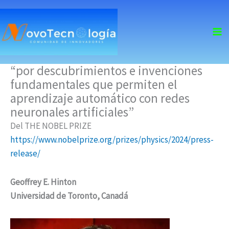
skip
to
content
“por descubrimientos e invenciones
fundamentales que permiten el
aprendizaje automático con redes
neuronales artificiales”
Del THE NOBEL PRIZE
https://www.nobelprize.org/prizes/physics/2024/press-
release/
Geoffrey E. Hinton
Universidad de Toronto, Canadá