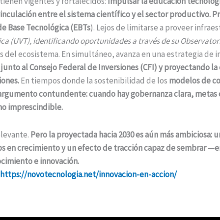
ienen vigentes y fortalecidos:
Impulsar la educación tecnológic
inculación entre el sistema científico y el sector productivo. 
de Base Tecnológica (EBTs
). Lejos de limitarse a proveer infrae
ca (UVT), identificando oportunidades a través de su Observator
es del ecosistema. En simultáneo, avanza en una estrategia de i
 junto al Consejo Federal de Inversiones (CFI) y proyectando l
iones.
En tiempos donde la sostenibilidad de los
modelos de co
aargumento contundente: cuando hay gobernanza clara, metas c
ino imprescindible.
elevante.
Pero la proyectada hacia 2030 es aún más ambiciosa:
s en crecimiento y un efecto de tracción capaz de sembrar —en 
cimiento e innovación.
https://novotecnologia.net/innovacion-en-accion/