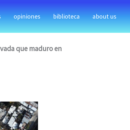
s
opiniones
biblioteca
about us
ivada que maduro en