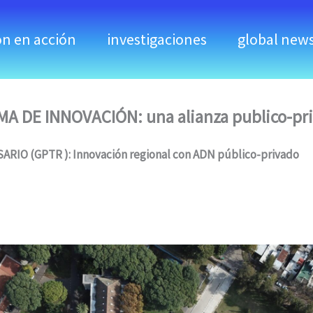
ón en acción
investigaciones
global new
A DE INNOVACIÓN: una alianza publico-pr
O (GPTR ): Innovación regional con ADN público-privado