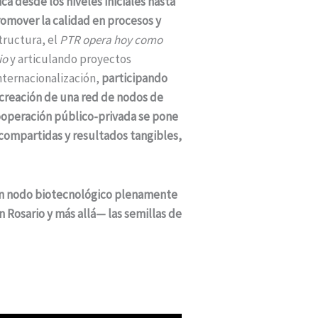
a desde los niveles iniciales hasta
Promover la calidad en procesos y
structura, el
PTR opera hoy como
io
y articulando proyectos
nternacionalización,
participando
a creación de una red de nodos de
operación público-privada se pone
ompartidas y resultados tangibles,
 un nodo biotecnológico plenamente
Rosario y más allá— las semillas de