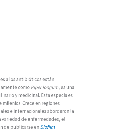
s a los antibióticos están
ficamente como
Piper longum
, es una
nario y medicinal. Esta especia es
e milenios. Crece en regiones
cales e internacionales abordaron la
na variedad de enfermedades, el
an de publicarse en
Biofilm
.