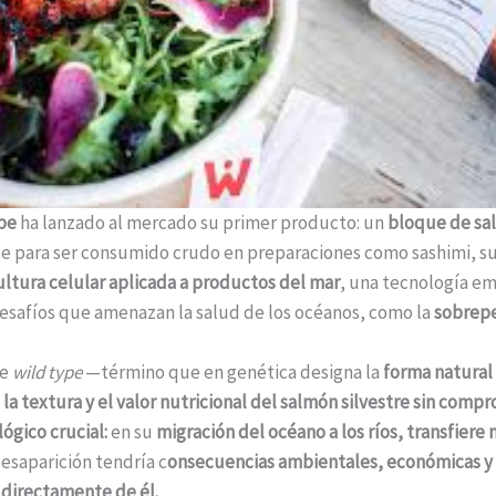
pe
ha lanzado al mercado su primer producto: un
bloque de sal
e para ser consumido crudo en preparaciones como sashimi, sush
ultura celular aplicada a productos del mar
, una tecnología e
 desafíos que amenazan la salud de los océanos, como la
sobrep
de
wild type
—término que en genética designa la
forma natural
, la textura y el valor nutricional del salmón silvestre sin com
ógico crucial:
en su
migración del océano a los ríos, transfier
desaparición tendría c
onsecuencias ambientales, económicas y 
directamente de él.