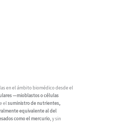
das en el ámbito biomédico desde el
lares —mioblastos o células
e el
suministro de nutrientes,
uralmente equivalente al del
pesados como el mercurio
, y sin