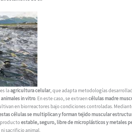
es la
agricultura celular
, que adapta metodologías desarrolla
 animales in vitro
. En este caso, se extraen
células madre muscu
cultivan en biorreactores bajo condiciones controladas. Mediant
estas células se multiplican y forman tejido muscular estruct
n producto
estable, seguro, libre de microplásticos y metales 
i sacrificio animal.