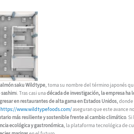
salmón saku Wildtype
, toma su nombre del término japonés qu
e sashim
i. Tras casi una
década de investigación, la empresa ha l
gresar en restaurantes de alta gama en Estados Unidos
, donde 
https://www.wildtypefoods.com/
aseguran que este avance no 
tario más resiliente y sostenible frente al cambio climático
. Si
ncia ecológica y gastronómica
, la plataforma tecnológica de cu
ecies marinas
en el futuro.