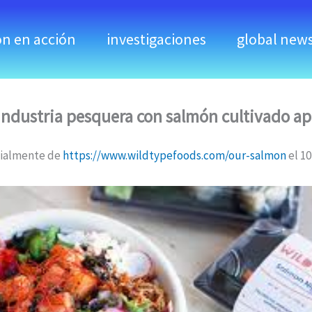
ón en acción
investigaciones
global new
industria pesquera con salmón cultivado ap
cialmente de
https://www.wildtypefoods.com/our-salmon
el 10