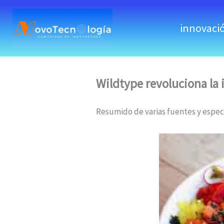
skip
to
innovaci
content
Wildtype revoluciona la 
Resumido de varias fuentes y espe