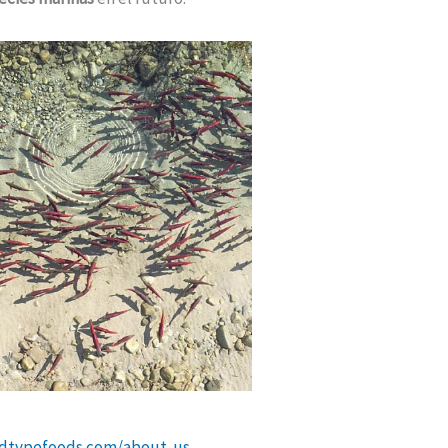
ldtypefoods.com/about-us