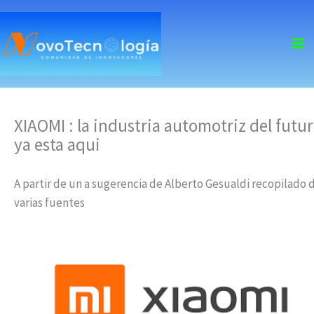
skip
to
content
XIAOMI : la industria automotriz del futu
ya esta aqui
A partir de un a sugerencia de Alberto Gesualdi recopilado 
varias fuentes