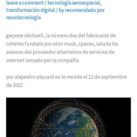
leave a comment
/
tecnología aeroespacial
,
transformación digital
/ by
recomendado por
novotecnología
gwynne shotwell, la número dos del fabricante de
cohetes fundado por elon musk, spacex, saluda los
avances del proveedor alternativo de servicios de
internet lanzado por la compañía
por alejandro piquard en le monde el 12 de septiembre
de 2022