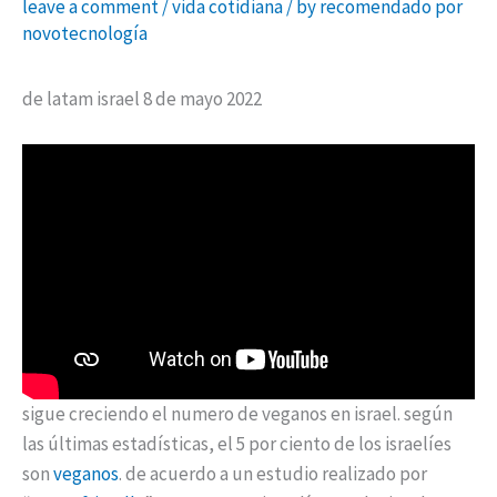
leave a comment
/
vida cotidiana
/ by
recomendado por
novotecnología
de latam israel 8 de mayo 2022
sigue creciendo el numero de veganos en israel. según
las últimas estadísticas, el 5 por ciento de los israelíes
son
veganos
. de acuerdo a un estudio realizado por