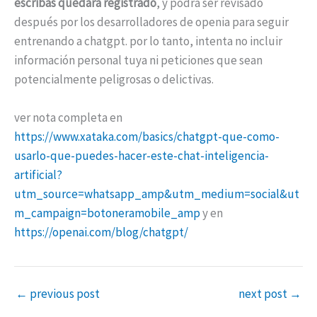
escribas quedará registrado
, y podrá ser revisado
después por los desarrolladores de openia para seguir
entrenando a chatgpt. por lo tanto, intenta no incluir
información personal tuya ni peticiones que sean
potencialmente peligrosas o delictivas.
ver nota completa en
https://www.xataka.com/basics/chatgpt-que-como-
usarlo-que-puedes-hacer-este-chat-inteligencia-
artificial?
utm_source=whatsapp_amp&utm_medium=social&ut
m_campaign=botoneramobile_amp
y en
https://openai.com/blog/chatgpt/
←
previous post
next post
→