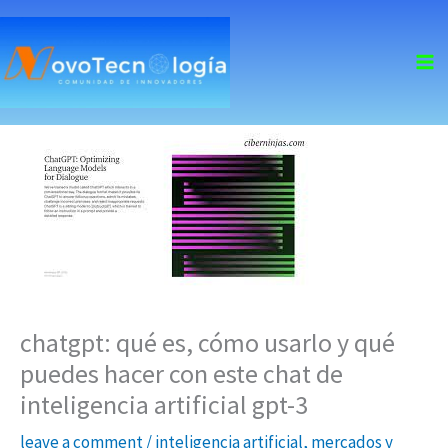
skip
to
content
chatgpt: qué es, cómo usarlo y qué
puedes hacer con este chat de
inteligencia artificial gpt-3
leave a comment
/
inteligencia artificial
,
mercados y