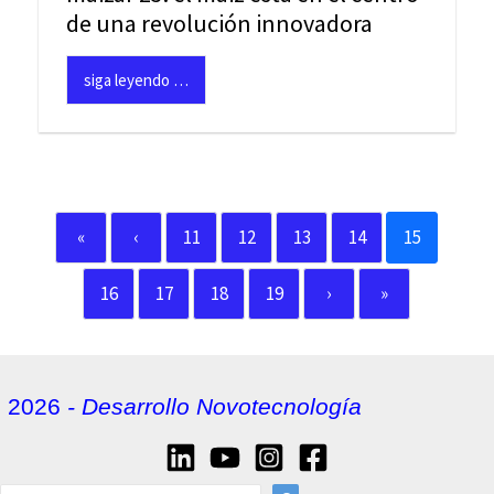
de una revolución innovadora
siga leyendo …
«
‹
11
12
13
14
15
16
17
18
19
›
»
2026
- Desarrollo Novotecnología