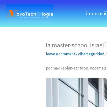
skip
to
innovaci
content
la master-school israel
leave a comment
/
ciberseguridad
,
por max kaplan-zantopp, nocamels 