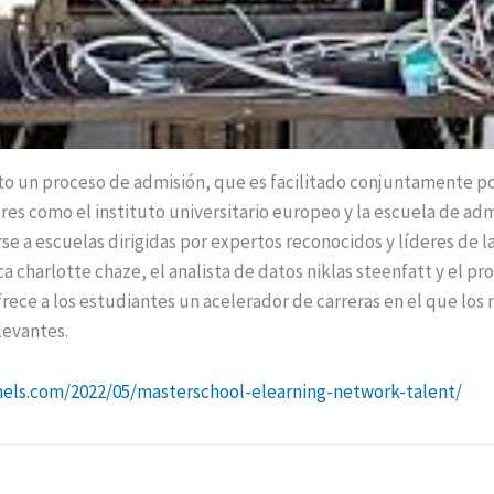
ito un proceso de admisión, que es facilitado conjuntamente p
res como el instituto universitario europeo y la escuela de admi
 a escuelas dirigidas por expertos reconocidos y líderes de la
a charlotte chaze, el analista de datos niklas steenfatt y el p
frece a los estudiantes un acelerador de carreras en el que los
levantes.
mels.com/2022/05/masterschool-elearning-network-talent/