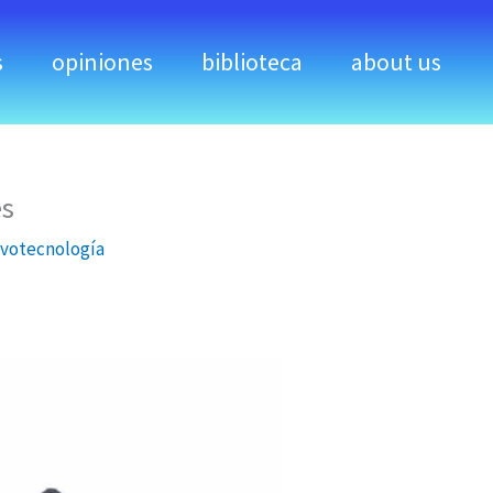
s
opiniones
biblioteca
about us
es
votecnología