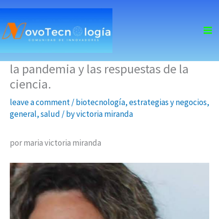
skip
to
content
la pandemia y las respuestas de la
ciencia.
leave a comment
/
biotecnología
,
estrategias y negocios
,
general
,
salud
/ by
victoria miranda
por maria victoria miranda