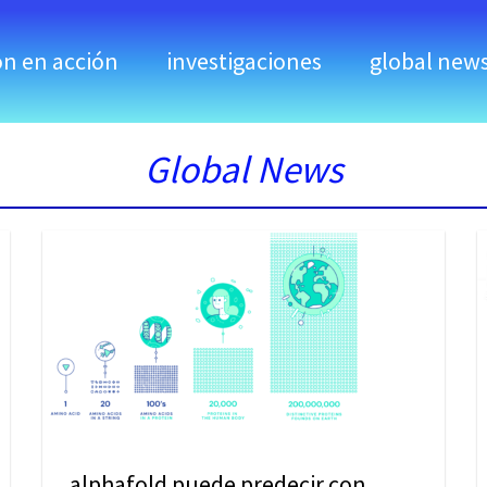
ón en acción
investigaciones
global new
Global News
alphafold puede predecir con