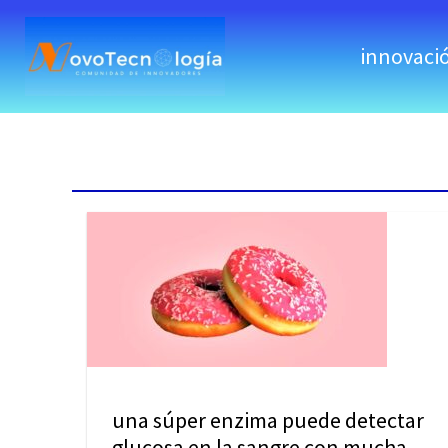
skip
to
innovaci
content
una súper enzima puede detectar
glucosa en la sangre con mucha