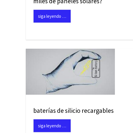
miles de paneles solares?
siga leyendo …
baterías de silicio recargables
siga leyendo …