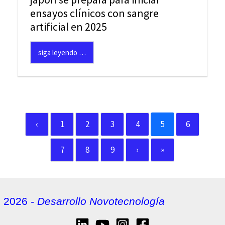
ensayos clínicos con sangre
artificial en 2025
siga leyendo …
‹
1
2
3
4
5
6
7
8
9
›
»
2026
- Desarrollo Novotecnología