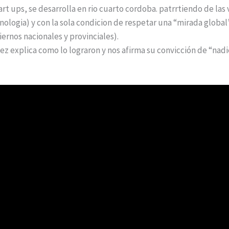
t ups, se desarrolla en rio cuarto cordoba. patrrtiendo de las v
ologia) y con la sola condicion de respetar una “mirada global”
iernos nacionales y provinciales).
z explica como lo lograron y nos afirma su convicción de “nadie