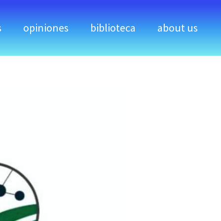
s
opiniones
biblioteca
about us