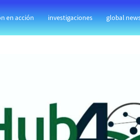
ón en acción
investigaciones
global new