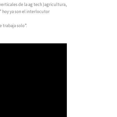
erticales de la ag tech )agricultura,
 hoy ya son el interlocutor
 trabaja solo”.