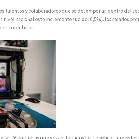
os talentos y colaboradores que se desempeñan dentro del sect
a nivel nacional este incremento fue del 6,5%). los salarios pr
iados cordobeses.
 las 76 empresas que gozan de todos los beneficios previstos e