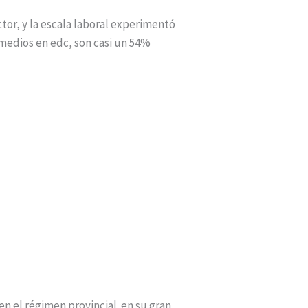
or, y la escala laboral experimentó
omedios en edc, son casi un 54%
n el régimen provincial. en su gran