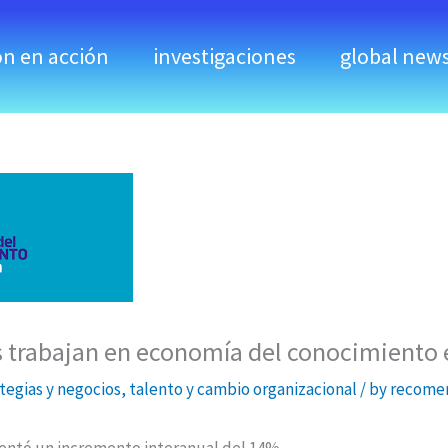
ón en acción
investigaciones
global new
 trabajan en economía del conocimiento
tegias y negocios
,
talento y cambio organizacional
/ by
recomen
imentó un incremento interanual del 14%