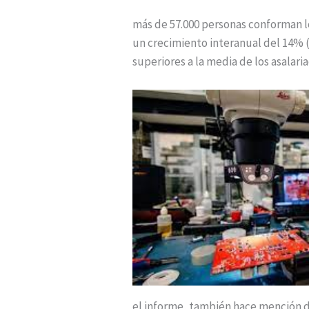
más de 57.000 personas conforman l
un crecimiento interanual del 14% (
superiores a la media de los asalar
el informe, también hace mención de