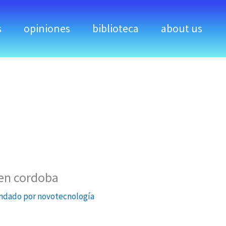
s
opiniones
biblioteca
about us
 en cordoba
dado por novotecnología