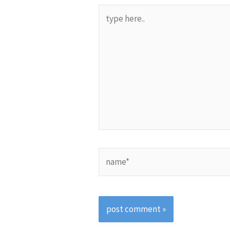
type
here..
name*