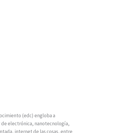
nocimiento (edc) engloba a
y de electrónica, nanotecnología,
entada, internet de las cosas, entre