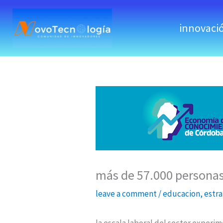
skip
to
innovaci
content
más de 57.000 personas
leave a comment
/
educacion
,
estra
la escala laboral del sector exper