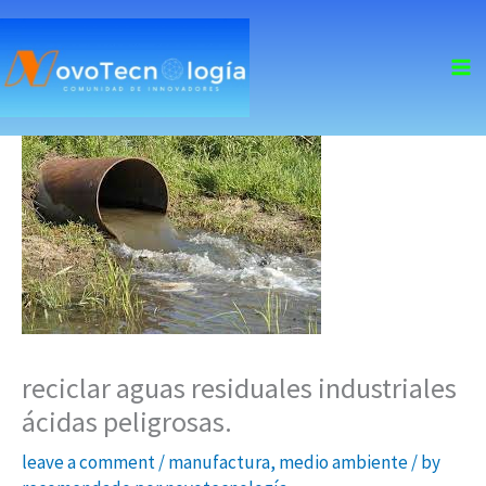
skip
to
content
reciclar aguas residuales industriales
ácidas peligrosas.
leave a comment
/
manufactura
,
medio ambiente
/ by