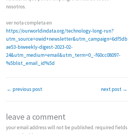
nosotros.
ver nota completa en
https://ourworldindata.org/technology-long-run?
utm_source=owid+newsletter&utm_campaign=6df5db
ae53-biweekly-digest-2023-02-
24&utm_medium=email&utm_term=0_-f60cc08097-
%5blist_email_id%5d
←
previous post
next post
→
leave a comment
your email address will not be published.
required fields