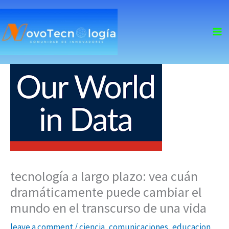
skip
to
content
tecnología a largo plazo: vea cuán
dramáticamente puede cambiar el
mundo en el transcurso de una vida
leave a comment
/
ciencia
,
comunicaciones
,
educacion
,