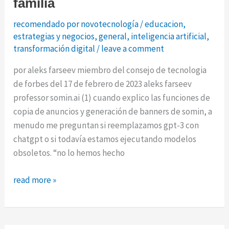
familia
recomendado por novotecnología
/
educacion
,
estrategias y negocios
,
general
,
inteligencia artificial
,
transformación digital
/
leave a comment
por aleks farseev miembro del consejo de tecnologia
de forbes del 17 de febrero de 2023 aleks farseev
professor somin.ai (1) cuando explico las funciones de
copia de anuncios y generación de banners de somin, a
menudo me preguntan si reemplazamos gpt-3 con
chatgpt o si todavía estamos ejecutando modelos
obsoletos. “no lo hemos hecho
¿por
read more »
qué
la
“batalla”