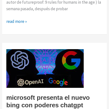
autor de futureproof: 9 rules for humans in the age ) la
semana pasada, después de probar
una
read more »
conversación
con
el
chatbot
de
bing
me
dejó
profundamente
inquieto
microsoft presenta el nuevo
bing con poderes chatgpt