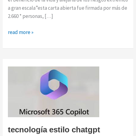
a gran escala”esta carta abierta fue firmada por más de
2.660 * personas, […]
pause
read more »
giant
ai
experiments:
an
open
letter
tecnología estilo chatgpt