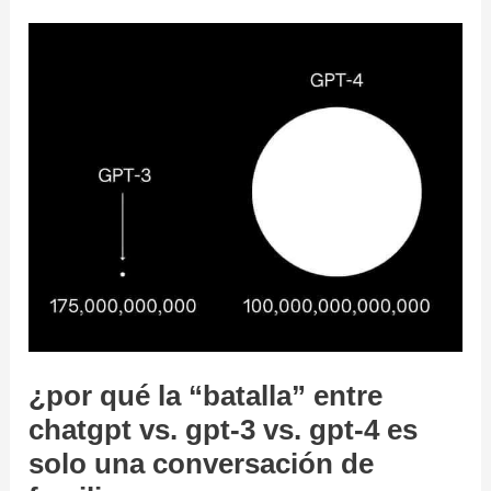
a
microsoft
365
¿por qué la “batalla” entre
chatgpt vs. gpt-3 vs. gpt-4 es
solo una conversación de