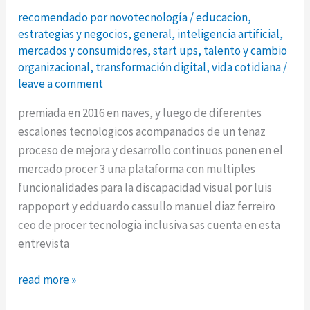
recomendado por novotecnología
/
educacion
,
estrategias y negocios
,
general
,
inteligencia artificial
,
mercados y consumidores
,
start ups
,
talento y cambio
organizacional
,
transformación digital
,
vida cotidiana
/
leave a comment
premiada en 2016 en naves, y luego de diferentes
escalones tecnologicos acompanados de un tenaz
proceso de mejora y desarrollo continuos ponen en el
mercado procer 3 una plataforma con multiples
funcionalidades para la discapacidad visual por luis
rappoport y edduardo cassullo manuel diaz ferreiro
ceo de procer tecnologia inclusiva sas cuenta en esta
entrevista
procer:
read more »
tecnologia