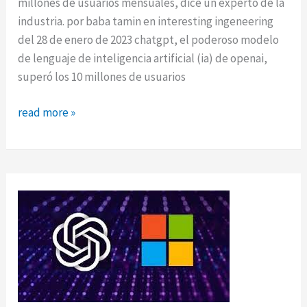
millones de usuarios mensuales, dice un experto de la
industria. por baba tamin en interesting ingeneering
del 28 de enero de 2023 chatgpt, el poderoso modelo
de lenguaje de inteligencia artificial (ia) de openai,
superó los 10 millones de usuarios
chatgpt
read more »
supera
a
instagram:
10
millones
de
usuarios
diarios
en
solo