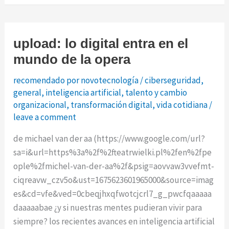
inclusiva
upload: lo digital entra en el
mundo de la opera
recomendado por novotecnología
/
ciberseguridad
,
general
,
inteligencia artificial
,
talento y cambio
organizacional
,
transformación digital
,
vida cotidiana
/
leave a comment
de michael van der aa (https://www.google.com/url?
sa=i&url=https%3a%2f%2fteatrwielki.pl%2fen%2fpe
ople%2fmichel-van-der-aa%2f&psig=aovvaw3vvefmt-
ciqreavw_czv5o&ust=1675623601965000&source=imag
es&cd=vfe&ved=0cbeqjhxqfwotcjcrl7_g_pwcfqaaaaa
daaaaabae ¿y si nuestras mentes pudieran vivir para
siempre? los recientes avances en inteligencia artificial