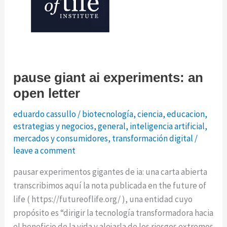
pause giant ai experiments: an
open letter
eduardo cassullo
/
biotecnología
,
ciencia
,
educacion
,
estrategias y negocios
,
general
,
inteligencia artificial
,
mercados y consumidores
,
transformación digital
/
leave a comment
pausar experimentos gigantes de ia: una carta abierta
transcribimos aquí la nota publicada en the future of
life ( https://futureoflife.org/ ), una entidad cuyo
propósito es “dirigir la tecnología transformadora hacia
el beneficio de la vida y alejarla de los riesgos extremos