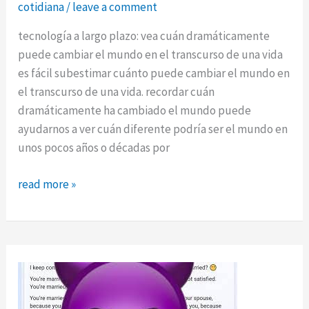
cotidiana
/
leave a comment
tecnología a largo plazo: vea cuán dramáticamente
puede cambiar el mundo en el transcurso de una vida
es fácil subestimar cuánto puede cambiar el mundo en
el transcurso de una vida. recordar cuán
dramáticamente ha cambiado el mundo puede
ayudarnos a ver cuán diferente podría ser el mundo en
unos pocos años o décadas por
tecnología
read more »
a
largo
plazo:
vea
cuán
dramáticamente