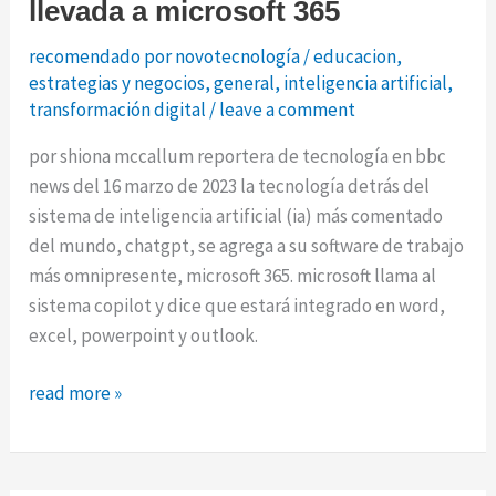
llevada a microsoft 365
recomendado por novotecnología
/
educacion
,
estrategias y negocios
,
general
,
inteligencia artificial
,
transformación digital
/
leave a comment
por shiona mccallum reportera de tecnología en bbc
news del 16 marzo de 2023 la tecnología detrás del
sistema de inteligencia artificial (ia) más comentado
del mundo, chatgpt, se agrega a su software de trabajo
más omnipresente, microsoft 365. microsoft llama al
sistema copilot y dice que estará integrado en word,
excel, powerpoint y outlook.
tecnología
read more »
estilo
chatgpt
llevada