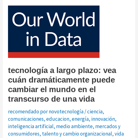
entre
chatgpt
vs.
gpt-
3
vs.
gpt-
4
tecnología a largo plazo: vea
es
solo
cuán dramáticamente puede
una
cambiar el mundo en el
conversación
transcurso de una vida
de
familia
recomendado por novotecnología
/
ciencia
,
comunicaciones
,
educacion
,
energía
,
innovación
,
inteligencia artificial
,
medio ambiente
,
mercados y
consumidores
,
talento y cambio organizacional
,
vida