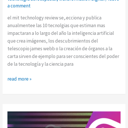
a comment
el mit technology review se,.ecciona y publica
anualmentee las 10 tecnolgias que estiman mas
impactaran a lo largo del año la inteligencia artificial
que crea imágenes, los descubrimientos del
telescopio james webb o la creación de órganos a la
carta sirven de ejemplo para ser conscientes del poder
de la tecnología y la ciencia para
las
read more »
10
tecnologías
emergentes
2023
segun
el