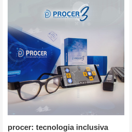
con
poderes
chatgpt
procer: tecnologia inclusiva