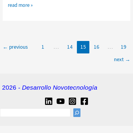
microsoft
read more »
apuesta
fuerte
por
el
creador
←
previous
1
…
14
15
16
…
19
de
next
→
chatgpt.
carrera
por
dominar
2026
- Desarrollo Novotecnología
a.i.
sea