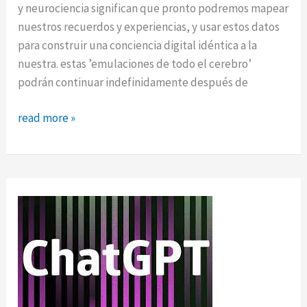
y neurociencia significan que pronto podremos mapear
nuestros recuerdos y experiencias, y usar estos datos
para construir una conciencia digital idéntica a la
nuestra. estas ’emulaciones de todo el cerebro’
podrán continuar indefinidamente después de
upload:
read more »
lo
digital
entra
en
el
mundo
de
la
opera