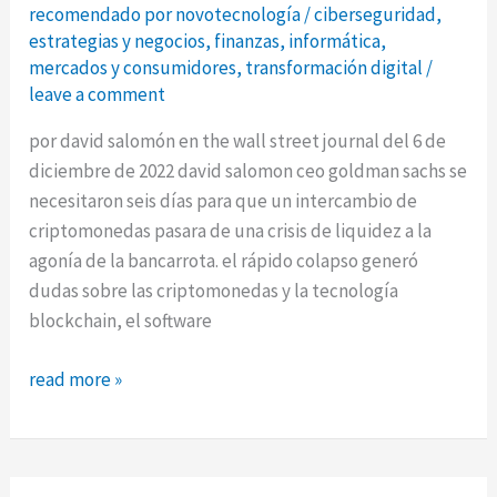
recomendado por novotecnología
/
ciberseguridad
,
estrategias y negocios
,
finanzas
,
informática
,
mercados y consumidores
,
transformación digital
/
leave a comment
por david salomón en the wall street journal del 6 de
diciembre de 2022 david salomon ceo goldman sachs se
necesitaron seis días para que un intercambio de
criptomonedas pasara de una crisis de liquidez a la
agonía de la bancarrota. el rápido colapso generó
dudas sobre las criptomonedas y la tecnología
blockchain, el software
blockchain
read more »
es
mucho
más