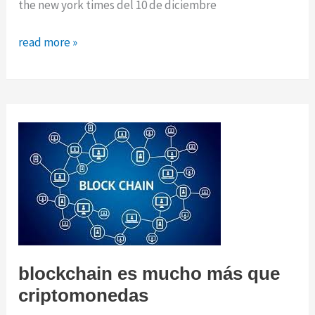
the new york times del 10 de diciembre
en
read more »
un
futuro
lleno
de
autos
eléctricos,
la
radio
am
puede
quedar
atrás
blockchain es mucho más que
criptomonedas