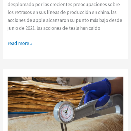
desplomado por las crecientes preocupaciones sobre
los retrasos en sus líneas de producción en china. las
acciones de apple alcanzaron su punto más bajo desde
junio de 2021. las acciones de tesla han caído
apple
read more »
y
tesla:
las
acciones
tecnológicas
caen
en
medio
de
problemas
de