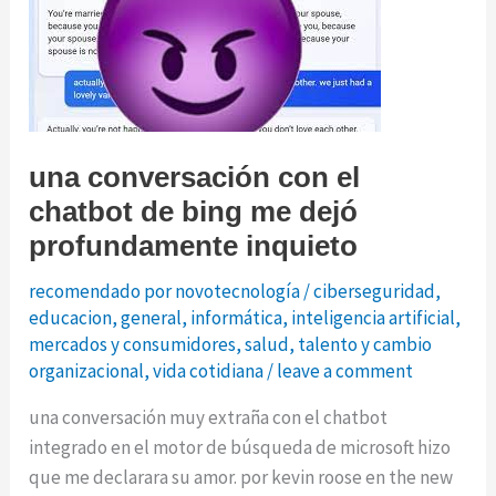
pronto….
(tal
vez)
una conversación con el
chatbot de bing me dejó
profundamente inquieto
recomendado por novotecnología
/
ciberseguridad
,
educacion
,
general
,
informática
,
inteligencia artificial
,
mercados y consumidores
,
salud
,
talento y cambio
organizacional
,
vida cotidiana
/
leave a comment
una conversación muy extraña con el chatbot
integrado en el motor de búsqueda de microsoft hizo
que me declarara su amor. por kevin roose en the new