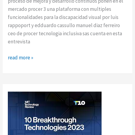
proceso de mejora y desarrollo continuos ponen en el
mercado procer 3 una plataforma con multiples
funcionalidades para la discapacidad visual por luis
rappoport y edduardo cassullo manuel diaz ferreiro
ceo de procer tecnologia inclusiva sas cuenta en esta
entrevista
procer:
read more »
tecnologia
inclusiva