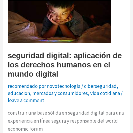
creador
de
chatgpt.
carrera
por
dominar
seguridad digital: aplicación de
a.i.
los derechos humanos en el
mundo digital
recomendado por novotecnología
/
ciberseguridad
,
educacion
,
mercados y consumidores
,
vida cotidiana
/
leave a comment
construir una base sólida en seguridad digital para una
experiencia en línea segura y responsable del world
economic forum