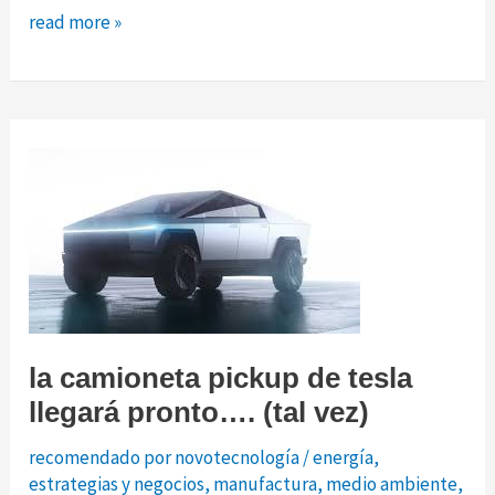
tecnología
read more »
a
largo
plazo:
vea
cuán
dramáticamente
puede
cambiar
el
mundo
en
la camioneta pickup de tesla
el
llegará pronto…. (tal vez)
transcurso
de
recomendado por novotecnología
/
energía
,
una
estrategias y negocios
,
manufactura
,
medio ambiente
,