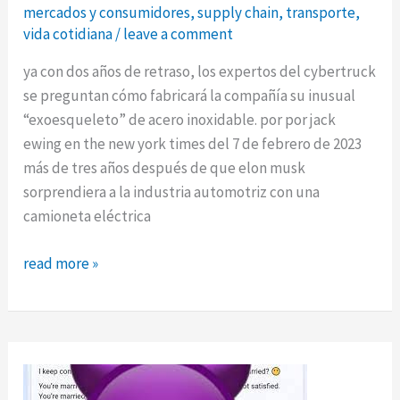
vida
mercados y consumidores
,
supply chain
,
transporte
,
vida cotidiana
/
leave a comment
ya con dos años de retraso, los expertos del cybertruck
se preguntan cómo fabricará la compañía su inusual
“exoesqueleto” de acero inoxidable. por por jack
ewing en the new york times del 7 de febrero de 2023
más de tres años después de que elon musk
sorprendiera a la industria automotriz con una
camioneta eléctrica
la
read more »
camioneta
pickup
de
tesla
llegará