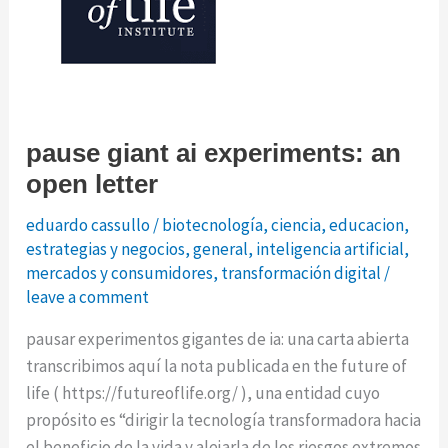
pause giant ai experiments: an
open letter
eduardo cassullo
/
biotecnología
,
ciencia
,
educacion
,
estrategias y negocios
,
general
,
inteligencia artificial
,
mercados y consumidores
,
transformación digital
/
leave a comment
pausar experimentos gigantes de ia: una carta abierta
transcribimos aquí la nota publicada en the future of
life ( https://futureoflife.org/ ), una entidad cuyo
propósito es “dirigir la tecnología transformadora hacia
el beneficio de la vida y alejarla de los riesgos extremos