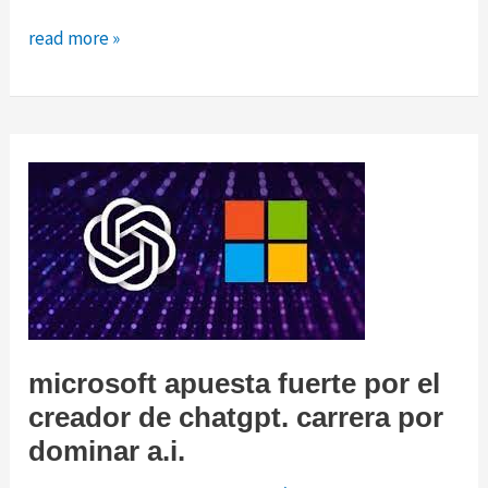
las
read more »
10
tecnologías
emergentes
2023
segun
el
mit
tech
review
microsoft apuesta fuerte por el
creador de chatgpt. carrera por
dominar a.i.