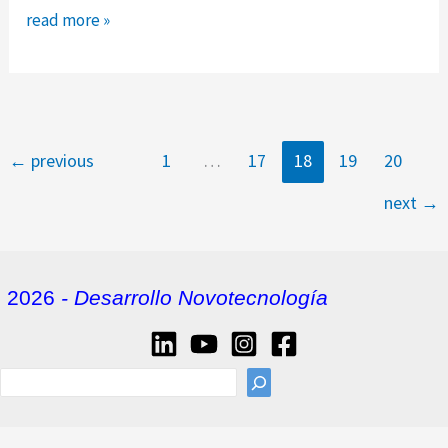
¿son
read more »
las
setas
el
futuro
del
←
previous
1
…
17
18
19
20
cuero
next
→
alternativo?
2026
- Desarrollo Novotecnología
sea