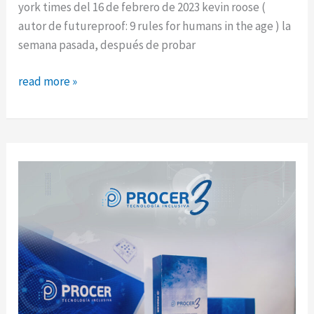
york times del 16 de febrero de 2023 kevin roose (
autor de futureproof: 9 rules for humans in the age ) la
semana pasada, después de probar
una
read more »
conversación
con
el
chatbot
de
bing
me
dejó
profundamente
inquieto