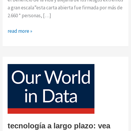
a gran escala”esta carta abierta fue firmada por más de
2.660 * personas, […]
pause
read more »
giant
ai
experiments:
an
open
letter
tecnología a largo plazo: vea