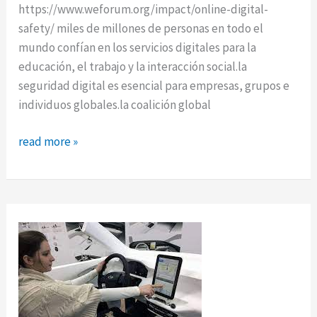
https://www.weforum.org/impact/online-digital-
safety/ miles de millones de personas en todo el
mundo confían en los servicios digitales para la
educación, el trabajo y la interacción social.la
seguridad digital es esencial para empresas, grupos e
individuos globales.la coalición global
seguridad
read more »
digital:
aplicación
de
los
derechos
humanos
en
el
mundo