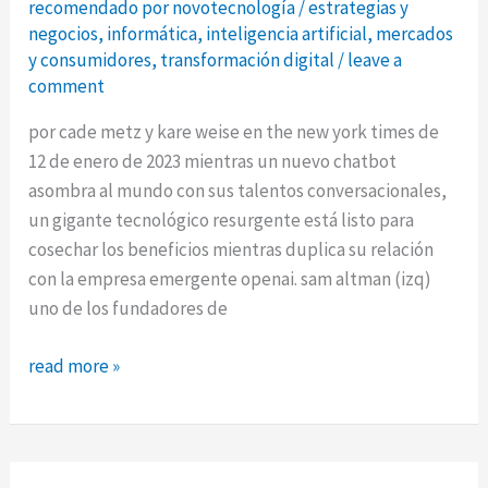
recomendado por novotecnología
/
estrategias y
negocios
,
informática
,
inteligencia artificial
,
mercados
y consumidores
,
transformación digital
/
leave a
comment
por cade metz y kare weise en the new york times de
12 de enero de 2023 mientras un nuevo chatbot
asombra al mundo con sus talentos conversacionales,
un gigante tecnológico resurgente está listo para
cosechar los beneficios mientras duplica su relación
con la empresa emergente openai. sam altman (izq)
uno de los fundadores de
microsoft
read more »
apuesta
fuerte
por
el